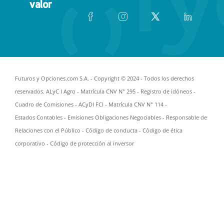
valor
Futuros y Opciones.com S.A. - Copyright © 2024 - Todos los derechos
reservados. ALyC I Agro - Matrícula CNV N° 295 -
Registro de idóneos
-
Cuadro de Comisiones
- ACyDI FCI - Matrícula CNV N° 114 -
Estados Contables
-
Emisiones Obligaciones Negociables
-
Responsable de
Relaciones con el Público
-
Código de conducta
-
Código de ética
corporativo
-
Código de protección al inversor