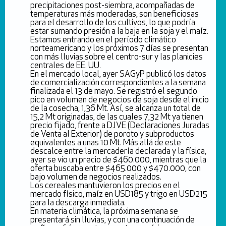
precipitaciones post-siembra, acompañadas de
temperaturas más moderadas, son beneficiosas
para el desarrollo de los cultivos, lo que podría
estar sumando presión a la baja en la soja y el maíz.
Estamos entrando en el período climático
norteamericano y los próximos 7 días se presentan
con más lluvias sobre el centro-sur y las planicies
centrales de EE. UU.
En el mercado local, ayer SAGyP publicó los datos
de comercialización correspondientes a la semana
finalizada el 13 de mayo. Se registró el segundo
pico en volumen de negocios de soja desde el inicio
de la cosecha, 1,36 Mt. Así, se alcanza un total de
15,2 Mt originadas, de las cuales 7,32 Mt ya tienen
precio fijado, frente a DJVE (Declaraciones Juradas
de Venta al Exterior) de poroto y subproductos
equivalentes a unas 10 Mt. Más allá de este
descalce entre la mercadería declarada y la física,
ayer se vio un precio de $460.000, mientras que la
oferta buscaba entre $465.000 y $470.000, con
bajo volumen de negocios realizados.
Los cereales mantuvieron los precios en el
mercado físico, maíz en USD185 y trigo en USD215
para la descarga inmediata.
En materia climática, la próxima semana se
presentará sin lluvias, y con una continuación de