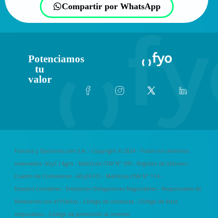
Compartir por WhatsApp
Potenciamos
tu
valor
Futuros y Opciones.com S.A. - Copyright © 2024 - Todos los derechos
reservados. ALyC I Agro - Matrícula CNV N° 295 -
Registro de idóneos
-
Cuadro de Comisiones
- ACyDI FCI - Matrícula CNV N° 114 -
Estados Contables
-
Emisiones Obligaciones Negociables
-
Responsable de
Relaciones con el Público
-
Código de conducta
-
Código de ética
corporativo
-
Código de protección al inversor