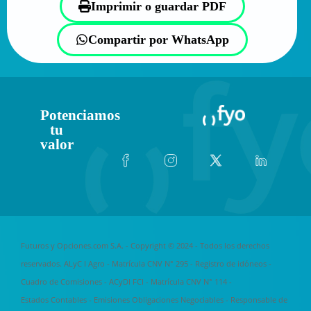
Imprimir o guardar PDF
Compartir por WhatsApp
Potenciamos
tu
valor
Futuros y Opciones.com S.A. - Copyright © 2024 - Todos los derechos
reservados. ALyC I Agro - Matrícula CNV N° 295 -
Registro de idóneos
-
Cuadro de Comisiones
- ACyDI FCI - Matrícula CNV N° 114 -
Estados Contables
-
Emisiones Obligaciones Negociables
-
Responsable de