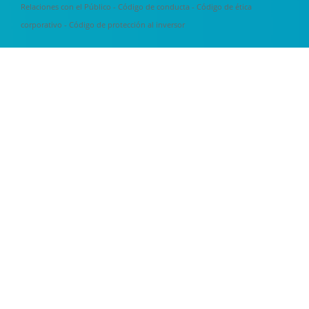
Relaciones con el Público
-
Código de conducta
-
Código de ética
corporativo
-
Código de protección al inversor