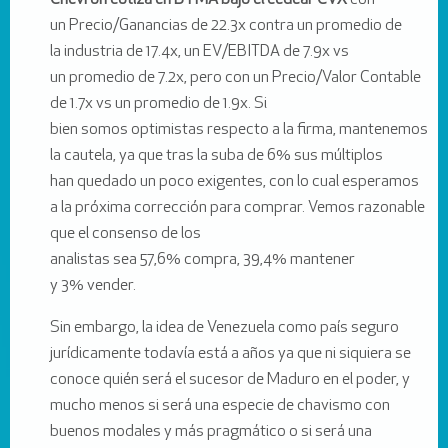
Chevron cotiza en BYMA bajo el cedear CVX
con
un Precio/Ganancias de 22.3x contra un promedio de
la industria de 17.4x, un EV/EBITDA de 7.9x vs
un promedio de 7.2x, pero con un Precio/Valor Contable
de 1.7x vs un promedio de 1.9x. Si
bien somos optimistas respecto a la firma, mantenemos
la cautela, ya que tras la suba de 6% sus múltiplos
han quedado un poco exigentes, con lo cual esperamos
a la próxima corrección para comprar. Vemos razonable
que el consenso de los
analistas sea 57,6% compra, 39,4% mantener
y 3% vender.
Sin embargo, la idea de Venezuela como país seguro
jurídicamente todavía está a años ya que ni siquiera se
conoce quién será el sucesor de Maduro en el poder, y
mucho menos si será una especie de chavismo con
buenos modales y más pragmático o si será una