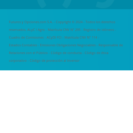
Futuros y Opciones.com S.A. - Copyright © 2024 - Todos los derechos
reservados. ALyC I Agro - Matrícula CNV N° 295 -
Registro de idóneos
-
Cuadro de Comisiones
- ACyDI FCI - Matrícula CNV N° 114 -
Estados Contables
-
Emisiones Obligaciones Negociables
-
Responsable de
Relaciones con el Público
-
Código de conducta
-
Código de ética
corporativo
-
Código de protección al inversor