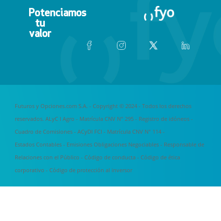
Potenciamos
tu
valor
Futuros y Opciones.com S.A. - Copyright © 2024 - Todos los derechos
reservados. ALyC I Agro - Matrícula CNV N° 295 -
Registro de idóneos
-
Cuadro de Comisiones
- ACyDI FCI - Matrícula CNV N° 114 -
Estados Contables
-
Emisiones Obligaciones Negociables
-
Responsable de
Relaciones con el Público
-
Código de conducta
-
Código de ética
corporativo
-
Código de protección al inversor