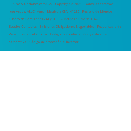
Futuros y Opciones.com S.A. - Copyright © 2024 - Todos los derechos
reservados. ALyC I Agro - Matrícula CNV N° 295 -
Registro de idóneos
-
Cuadro de Comisiones
- ACyDI FCI - Matrícula CNV N° 114 -
Estados Contables
-
Emisiones Obligaciones Negociables
-
Responsable de
Relaciones con el Público
-
Código de conducta
-
Código de ética
corporativo
-
Código de protección al inversor