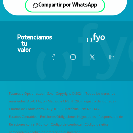
Compartir por WhatsApp
Potenciamos
tu
valor
Futuros y Opciones.com S.A. - Copyright © 2024 - Todos los derechos
reservados. ALyC I Agro - Matrícula CNV N° 295 -
Registro de idóneos
-
Cuadro de Comisiones
- ACyDI FCI - Matrícula CNV N° 114 -
Estados Contables
-
Emisiones Obligaciones Negociables
-
Responsable de
Relaciones con el Público
-
Código de conducta
-
Código de ética
corporativo
-
Código de protección al inversor