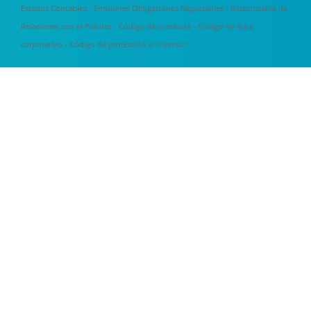
Estados Contables
-
Emisiones Obligaciones Negociables
-
Responsable de
Relaciones con el Público
-
Código de conducta
-
Código de ética
corporativo
-
Código de protección al inversor