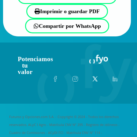
Imprimir o guardar PDF
Compartir por WhatsApp
Potenciamos
tu
valor
Futuros y Opciones.com S.A. - Copyright © 2024 - Todos los derechos
reservados. ALyC I Agro - Matrícula CNV N° 295 -
Registro de idóneos
-
Cuadro de Comisiones
- ACyDI FCI - Matrícula CNV N° 114 -