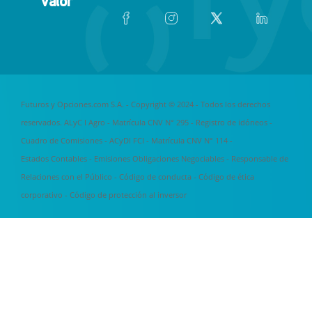
valor
Futuros y Opciones.com S.A. - Copyright © 2024 - Todos los derechos
reservados. ALyC I Agro - Matrícula CNV N° 295 -
Registro de idóneos
-
Cuadro de Comisiones
- ACyDI FCI - Matrícula CNV N° 114 -
Estados Contables
-
Emisiones Obligaciones Negociables
-
Responsable de
Relaciones con el Público
-
Código de conducta
-
Código de ética
corporativo
-
Código de protección al inversor