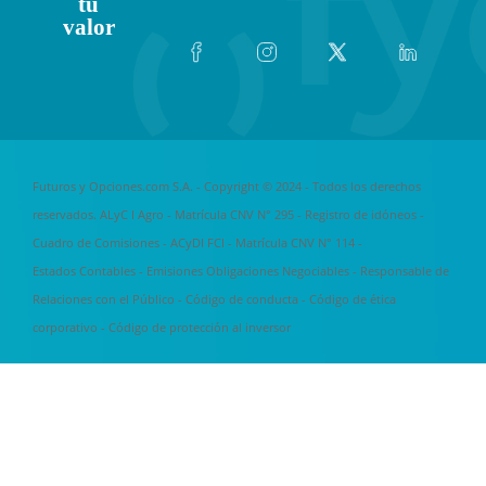
tu
valor
Futuros y Opciones.com S.A. - Copyright © 2024 - Todos los derechos
reservados. ALyC I Agro - Matrícula CNV N° 295 -
Registro de idóneos
-
Cuadro de Comisiones
- ACyDI FCI - Matrícula CNV N° 114 -
Estados Contables
-
Emisiones Obligaciones Negociables
-
Responsable de
Relaciones con el Público
-
Código de conducta
-
Código de ética
corporativo
-
Código de protección al inversor