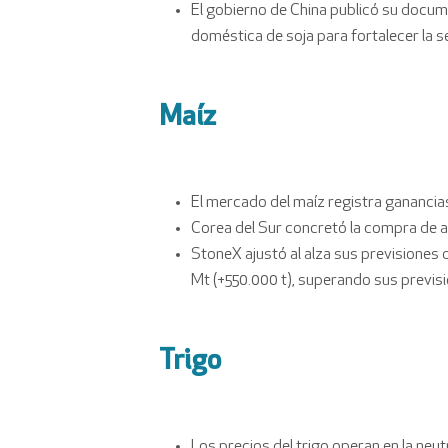
El gobierno de China publicó su docume
doméstica de soja para fortalecer la s
Maíz
El mercado del maíz registra ganancia
Corea del Sur concretó la compra de a
StoneX ajustó al alza sus previsiones 
Mt (+550.000 t), superando sus previsi
Trigo
Los precios del trigo operan en la neut