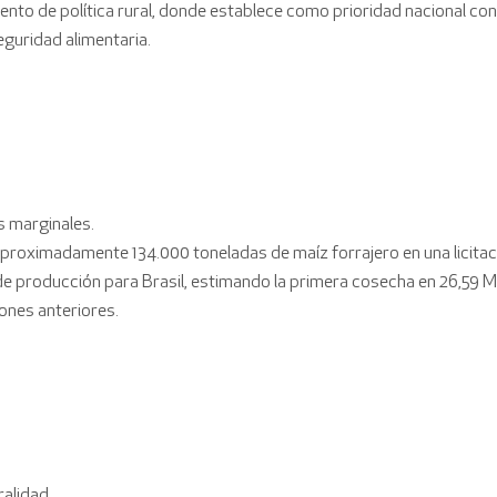
nto de política rural, donde establece como prioridad nacional con
eguridad alimentaria.
s marginales.
proximadamente 134.000 toneladas de maíz forrajero en una licitaci
de producción para Brasil, estimando la primera cosecha en 26,59 Mt 
ones anteriores.
ralidad.