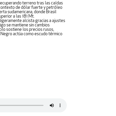
 recuperando terreno tras las caídas
contexto de dólar fuerte y petróleo
ferta sudamericana, donde Brasil
perior a las 181 Mt.
ligeramente alcista gracias a ajustes
trigo se mantiene sin cambios
ublo sostiene los precios rusos,
ar Negro actúa como escudo térmico