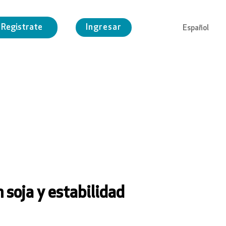
Registrate
Ingresar
Español
English
Português
 soja y estabilidad