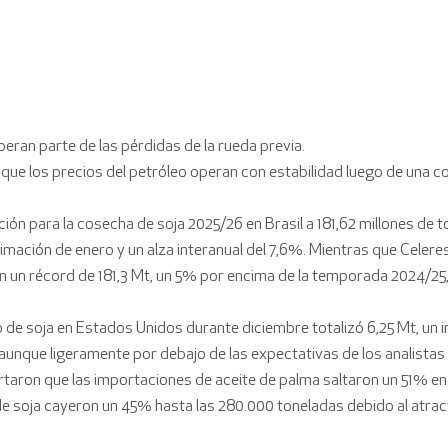
peran parte de las pérdidas de la rueda previa.
 que los precios del petróleo operan con estabilidad luego de una c
ón para la cosecha de soja 2025/26 en Brasil a 181,62 millones de t
mación de enero y un alza interanual del 7,6%. Mientras que Celeres
en un récord de 181,3 Mt, un 5% por encima de la temporada 2024/25
de soja en Estados Unidos durante diciembre totalizó 6,25 Mt, un i
unque ligeramente por debajo de las expectativas de los analistas 
taron que las importaciones de aceite de palma saltaron un 51% en
de soja cayeron un 45% hasta las 280.000 toneladas debido al atract