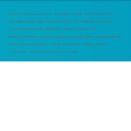
Futuros y Opciones.com S.A. - Copyright © 2024 - Todos los derechos
reservados. ALyC I Agro - Matrícula CNV N° 295 -
Registro de idóneos
-
Cuadro de Comisiones
- ACyDI FCI - Matrícula CNV N° 114 -
Estados Contables
-
Emisiones Obligaciones Negociables
-
Responsable de
Relaciones con el Público
-
Código de conducta
-
Código de ética
corporativo
-
Código de protección al inversor