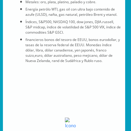
Metales: oro, plata, platino, paladio y cobre.
Energía petrólo WTI, gas oil con ultra bajo contenido de
azufe (ULSD), nafta, gas natural, petróleo Brent y etanol.
Índices, S&P500, NASDAQ 100, dow jones, DJIA.russell,
S&P midcap, índice de volatilidad de S&P 500 VIX, índice de
commodities S&P GSCI.
financieros bonos del tesoro de EEUU, bonos eurodollar, y
tasas de la reserva federal de EEUU. Monedas índice
dólar, libra, dólar canadiense, yen japonés, franco
s
u
izo,euro, dólar australiano, peso mejicano, dólar de
Nueva Zelanda, rand de Sudáfrica y Rublo ruso.