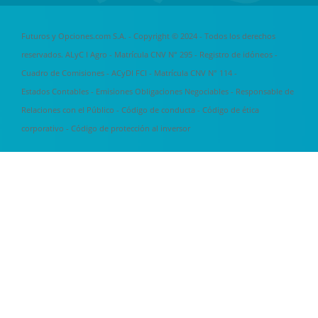
Futuros y Opciones.com S.A. - Copyright © 2024 - Todos los derechos
reservados. ALyC I Agro - Matrícula CNV N° 295 -
Registro de idóneos
-
Cuadro de Comisiones
- ACyDI FCI - Matrícula CNV N° 114 -
Estados Contables
-
Emisiones Obligaciones Negociables
-
Responsable de
Relaciones con el Público
-
Código de conducta
-
Código de ética
corporativo
-
Código de protección al inversor