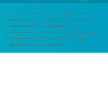
Futuros y Opciones.com S.A. - Copyright © 2024 - Todos los derechos
reservados. ALyC I Agro - Matrícula CNV N° 295 -
Registro de idóneos
-
Cuadro de Comisiones
- ACyDI FCI - Matrícula CNV N° 114 -
Estados Contables
-
Emisiones Obligaciones Negociables
-
Responsable de
Relaciones con el Público
-
Código de conducta
-
Código de ética
corporativo
-
Código de protección al inversor