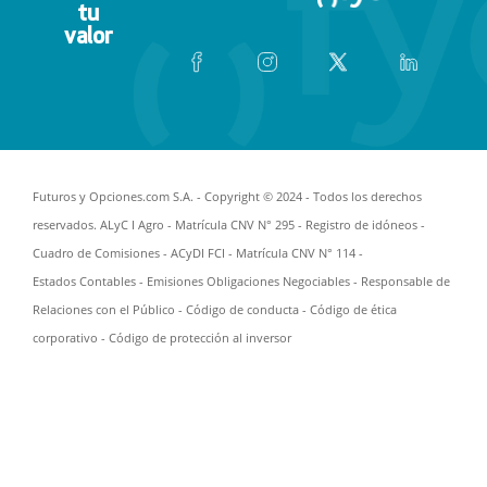
tu
valor
Futuros y Opciones.com S.A. - Copyright © 2024 - Todos los derechos
reservados. ALyC I Agro - Matrícula CNV N° 295 -
Registro de idóneos
-
Cuadro de Comisiones
- ACyDI FCI - Matrícula CNV N° 114 -
Estados Contables
-
Emisiones Obligaciones Negociables
-
Responsable de
Relaciones con el Público
-
Código de conducta
-
Código de ética
corporativo
-
Código de protección al inversor