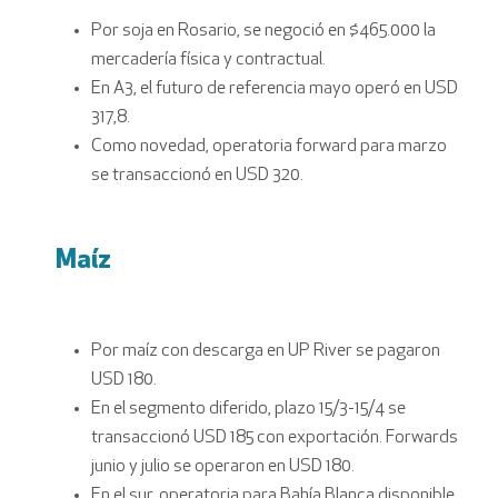
Por soja en Rosario, se negoció en $465.000 la
mercadería física y contractual.
En A3, el futuro de referencia mayo operó en USD
317,8.
Como novedad, operatoria forward para marzo
se transaccionó en USD 320.
Maíz
Por maíz con descarga en UP River se pagaron
USD 180.
En el segmento diferido, plazo 15/3-15/4 se
transaccionó USD 185 con exportación. Forwards
junio y julio se operaron en USD 180.
En el sur, operatoria para Bahía Blanca disponible