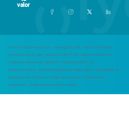
valor
Futuros y Opciones.com S.A. - Copyright © 2024 - Todos los derechos
reservados. ALyC I Agro - Matrícula CNV N° 295 -
Registro de idóneos
-
Cuadro de Comisiones
- ACyDI FCI - Matrícula CNV N° 114 -
Estados Contables
-
Emisiones Obligaciones Negociables
-
Responsable de
Relaciones con el Público
-
Código de conducta
-
Código de ética
corporativo
-
Código de protección al inversor