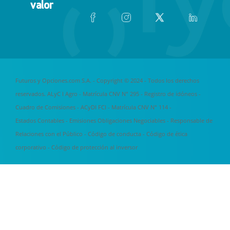
valor
Futuros y Opciones.com S.A. - Copyright © 2024 - Todos los derechos
reservados. ALyC I Agro - Matrícula CNV N° 295 -
Registro de idóneos
-
Cuadro de Comisiones
- ACyDI FCI - Matrícula CNV N° 114 -
Estados Contables
-
Emisiones Obligaciones Negociables
-
Responsable de
Relaciones con el Público
-
Código de conducta
-
Código de ética
corporativo
-
Código de protección al inversor