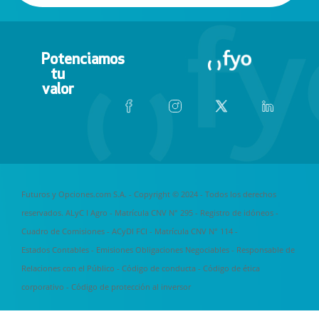
Potenciamos
tu
valor
Futuros y Opciones.com S.A. - Copyright © 2024 - Todos los derechos
reservados. ALyC I Agro - Matrícula CNV N° 295 -
Registro de idóneos
-
Cuadro de Comisiones
- ACyDI FCI - Matrícula CNV N° 114 -
Estados Contables
-
Emisiones Obligaciones Negociables
-
Responsable de
Relaciones con el Público
-
Código de conducta
-
Código de ética
corporativo
-
Código de protección al inversor