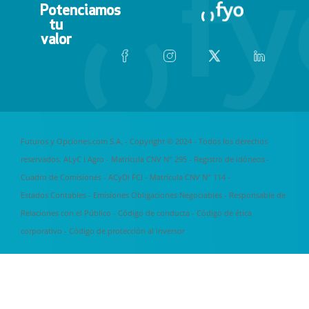
Potenciamos
tu
valor
Futuros y Opciones.com S.A. - Copyright © 2024 - Todos los derechos
reservados. ALyC I Agro - Matrícula CNV N° 295 -
Registro de idóneos
-
Cuadro de Comisiones
- ACyDI FCI - Matrícula CNV N° 114 -
Estados Contables
-
Emisiones Obligaciones Negociables
-
Responsable de
Relaciones con el Público
-
Código de conducta
-
Código de ética
corporativo
-
Código de protección al inversor