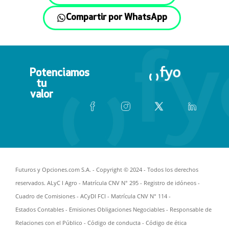
Compartir por WhatsApp
Potenciamos
tu
valor
Futuros y Opciones.com S.A. - Copyright © 2024 - Todos los derechos
reservados. ALyC I Agro - Matrícula CNV N° 295 -
Registro de idóneos
-
Cuadro de Comisiones
- ACyDI FCI - Matrícula CNV N° 114 -
Estados Contables
-
Emisiones Obligaciones Negociables
-
Responsable de
Relaciones con el Público
-
Código de conducta
-
Código de ética