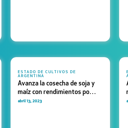
ESTADO DE CULTIVOS DE
ARGENTINA
Avanza la cosecha de soja y
maíz con rendimientos por
debajo de los promedios
abril 13, 2023
a
históricos