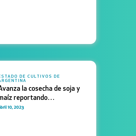
ESTADO DE CULTIVOS DE
ARGENTINA
Avanza la cosecha de soja y
maíz reportando
rendimientos por debajo de
bril 10, 2023
los esperados