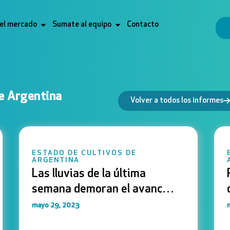
 el mercado
Sumate al equipo
Contacto
e Argentina
Volver a todos los informes
ESTADO DE CULTIVOS DE
ARGENTINA
Las lluvias de la última
semana demoran el avance
de cosecha de soja y maíz
mayo 29, 2023