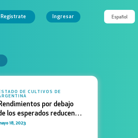
Registrate
Ingresar
Español
English
Português
ESTADO DE CULTIVOS DE
ARGENTINA
Rendimientos por debajo
de los esperados reducen
nuevamente la proyección
mayo 18, 2023
de soja