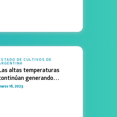
ESTADO DE CULTIVOS DE
ARGENTINA
Las altas temperaturas
continúan generando
mermas en soja y maíz
marzo 16, 2023