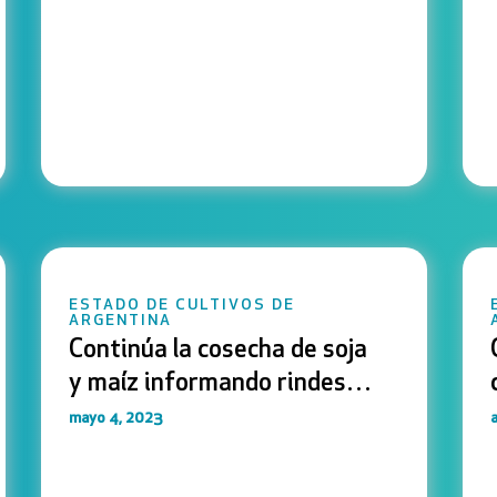
ESTADO DE CULTIVOS DE
ARGENTINA
Continúa la cosecha de soja
y maíz informando rindes
por debajo de los
mayo 4, 2023
a
esperados